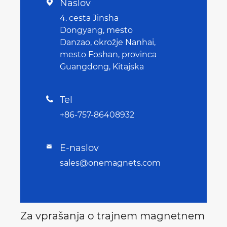
Naslov

4. cesta Jinsha
Dongyang, mesto
Danzao, okrožje Nanhai,
mesto Foshan, provinca
Guangdong, Kitajska
Tel

+86-757-86408932
E-naslov

sales@onemagnets.com
Za vprašanja o trajnem magnetnem