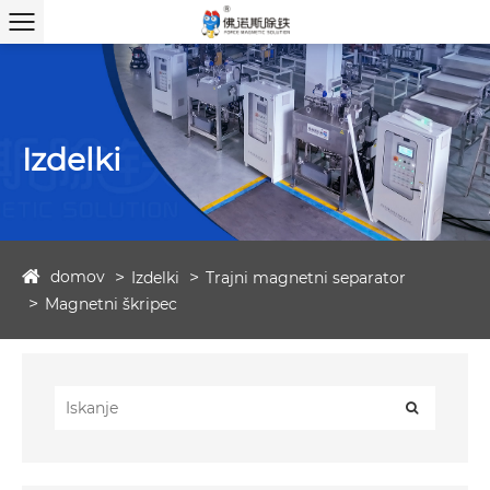
Izdelki
domov
Izdelki
Trajni magnetni separator
Magnetni škripec