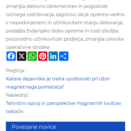
zmanjša delovno obremenitev in pogostost
ročnega vzdrževanja, zagotovi, da je oprema vedno
v neprekinjenem in učinkovitem stanju delovanja,
podaljša življenjsko dobo opreme in tudi izboljša
proizvodno učinkovitost podjetja, zmanjša celovite
operativne stroške.
Facebook
X
WhatsApp
Pinterest
LinkedIn
Share
Prejšnja :
Katere dejavnike je treba upoštevati pri izbiri
magnetnega pometača?
Naslednji :
Tehnični razvoj in perspektive magnetnih lovilcev
tekočin
Povezane novice