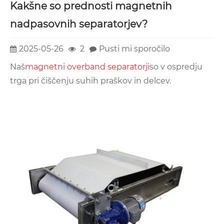
Kakšne so prednosti magnetnih
nadpasovnih separatorjev?
2025-05-26
2
Pusti mi sporočilo
Naš
magnetni overband separatorji
so v ospredju
trga pri čiščenju suhih praškov in delcev.