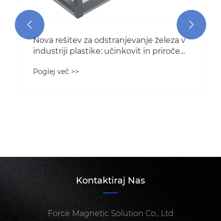


vanje železa v
vit in priročen
or
Kontaktiraj Nas
Force Magnetic Solution Co., Ltd