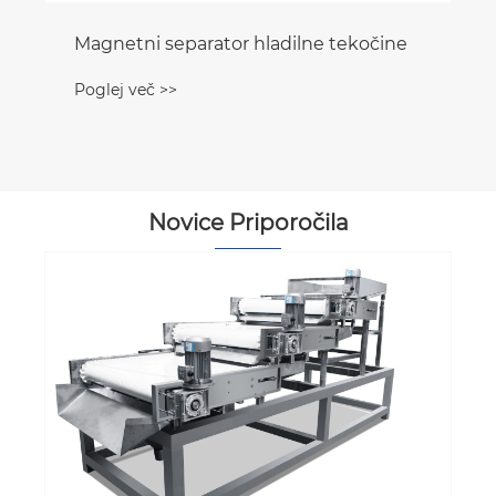
Magnetni separator hladilne tekočine
Poglej več >>
Novice Priporočila
Kaj je transportni trak z magn
trakom?
Poglej več >>