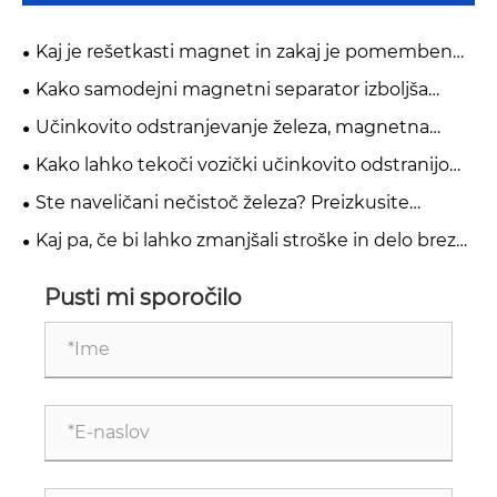
Kaj je rešetkasti magnet in zakaj je pomemben
pri sodobnem nadzoru industrijske kontaminacije?
Kako samodejni magnetni separator izboljša
čistost industrijskega materiala?
Učinkovito odstranjevanje železa, magnetna
zaščita
Kako lahko tekoči vozički učinkovito odstranijo
železo?
Ste naveličani nečistoč železa? Preizkusite
popolnoma samodejni rotacijski odstranjevalec
Kaj pa, če bi lahko zmanjšali stroške in delo brez
železa!
žrtvovanja pretoka?
Pusti mi sporočilo