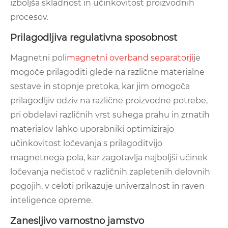
izboljša skladnost in učinkovitost proizvodnih
procesov.
Prilagodljiva regulativna sposobnost
Magnetni poli
magnetni overband separatorji
je
mogoče prilagoditi glede na različne materialne
sestave in stopnje pretoka, kar jim omogoča
prilagodljiv odziv na različne proizvodne potrebe,
pri obdelavi različnih vrst suhega prahu in zrnatih
materialov lahko uporabniki optimizirajo
učinkovitost ločevanja s prilagoditvijo
magnetnega pola, kar zagotavlja najboljši učinek
ločevanja nečistoč v različnih zapletenih delovnih
pogojih, v celoti prikazuje univerzalnost in raven
inteligence opreme.
Zanesljivo varnostno jamstvo