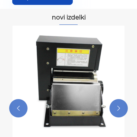
novi izdelki
M
Po

