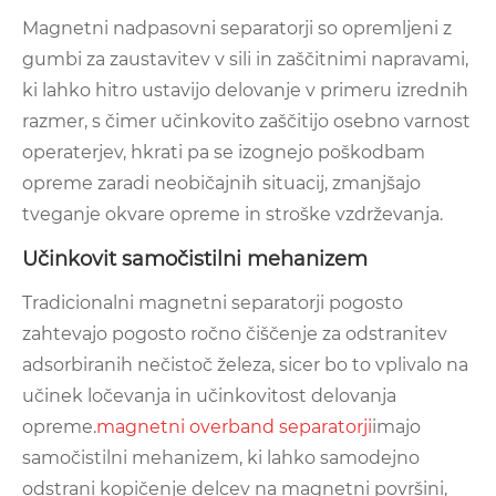
Magnetni nadpasovni separatorji so opremljeni z
gumbi za zaustavitev v sili in zaščitnimi napravami,
ki lahko hitro ustavijo delovanje v primeru izrednih
razmer, s čimer učinkovito zaščitijo osebno varnost
operaterjev, hkrati pa se izognejo poškodbam
opreme zaradi neobičajnih situacij, zmanjšajo
tveganje okvare opreme in stroške vzdrževanja.
Učinkovit samočistilni mehanizem
Tradicionalni magnetni separatorji pogosto
zahtevajo pogosto ročno čiščenje za odstranitev
adsorbiranih nečistoč železa, sicer bo to vplivalo na
učinek ločevanja in učinkovitost delovanja
opreme.
magnetni overband separatorji
imajo
samočistilni mehanizem, ki lahko samodejno
odstrani kopičenje delcev na magnetni površini,